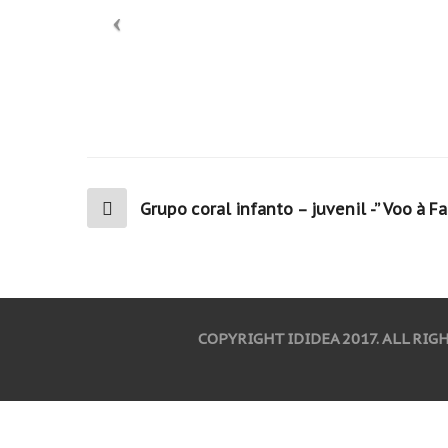
Grupo coral infanto – juvenil -” Voo à F
COPYRIGHT IDIDEA 2017. ALL RIG