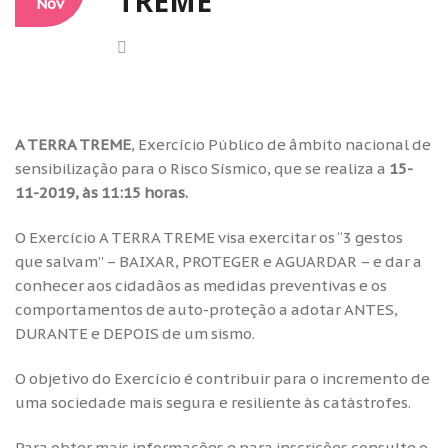
TREME
Nov
A TERRA TREME
, Exercício Público de âmbito nacional de
sensibilização para o Risco Sísmico, que se realiza a
15-
11-2019, às 11:15 horas.
O Exercício A TERRA TREME visa exercitar os “3 gestos
que salvam” – BAIXAR, PROTEGER e AGUARDAR – e dar a
conhecer aos cidadãos as medidas preventivas e os
comportamentos de auto-proteção a adotar ANTES,
DURANTE e DEPOIS de um sismo.
O objetivo do Exercício é contribuir para o incremento de
uma sociedade mais segura e resiliente às catástrofes.
Para obter mais informações e para inscrições consulte o